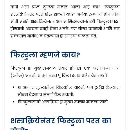
कधी असा प्रश्न तुमच्या मनात आला आहे का? “फिस्टुला
शस्त्रक्रियेनंतर परत होऊ शकतो का?” अनेक रुग्णांची हीच मोठी
भीती असते. शस्त्रक्रियेनंतर आराम मिळाल्यानंतरही फिस्टुला परत
होण्याची शक्यता काही वेळा असते. पण योग्य काळजी आणि तज्ञ
डॉक्टरांचे मार्गदर्शन घेतल्यास ही समस्या टाळता येते.
फिस्टुला म्हणजे काय?
फिस्टुला हा गुदद्वाराजवळ तयार होणारा एक असामान्य मार्ग
(टनेल) असतो. यातून सतत पू किंवा स्त्राव बाहेर येत राहतो.
हा आजार सुरुवातीला किरकोळ वाटतो, पण दुर्लक्ष केल्यास
मोठ्या वेदना व संसर्ग होऊ शकतो.
फिस्टुलासाठी शस्त्रक्रिया हा मुख्य उपचार मानला जातो.
शस्त्रक्रियेनंतर फिस्टुला परत का