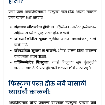
होतो?
काही वेळा शस्त्रक्रियेनंतरही फिस्टुला परत होऊ शकतो. त्यामागे
काही कारणे अशी असतात:
संक्रमण नीट बरे न होणे:
शस्त्रक्रियेनंतर जागेवर इन्फेक्शन
राहिल्यास टनेल पुन्हा तयार होऊ शकतो.
जीवनशैलीतील चुका:
चुकीचा आहार, बद्धकोष्ठता, पाणी
कमी पिणे.
डॉक्टरांच्या सूचना न पाळणे:
औषधे, ड्रेसिंग किंवा तपासणी
टाळल्यास धोका वाढतो.
कॉम्प्लिकेटेड फिस्टुला:
काही फिस्टुला खूप गुंतागुंतीचे
असतात. अशावेळी परत होण्याची शक्यता थोडी जास्त राहते.
फिस्टुला परत होऊ नये यासाठी
घ्यायची काळजी:
शस्त्रक्रियेनंतर योग्य काळजी घेतल्यास फिस्टुला टाळता येतो.