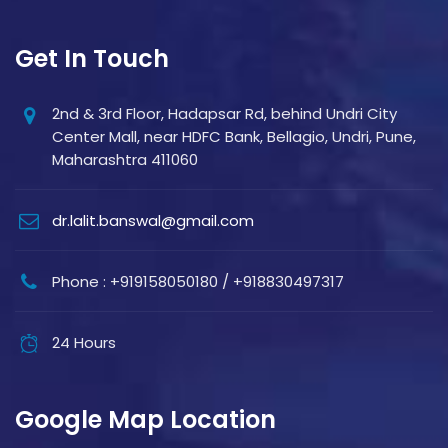
Get In Touch
2nd & 3rd Floor, Hadapsar Rd, behind Undri City
Center Mall, near HDFC Bank, Bellagio, Undri, Pune,
Maharashtra 411060
dr.lalit.banswal@gmail.com
Phone : +919158050180 / +918830497317
24 Hours
Google Map Location