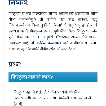
निष्कर्ष:
फिस्टुला हा जरी त्रासदायक आजार असला तरी शस्त्रक्रिया आणि
योग्य काळजीमुळे तो पूर्णपणे बरा होऊ शकतो. परंतु
निष्काळजीपणा किंवा चुकीची जीवनशैली यामुळे पुन्हा होण्याची
शक्यता असते. फिस्टुला उपचार पुणे किंवा बेस्ट फिस्टुला सर्जन
पुणे शोधत असाल तर अनुभवी डॉक्टरांचा सल्ला घेणे अत्यंत
आवश्यक आहे.
डॉ. ललित बन्सवाल
यांचे मार्गदर्शन व उपचार
रुग्णांना सुरक्षित आणि दीर्घकालीन परिणाम देतात.
प्रश्न:
फिस्टुला म्हणजे काय?
फिस्टुला म्हणजे शरीरातील दोन अवयवांमध्ये किंवा
अवयव आणि त्वचा यांच्यात तयार झालेली असामान्य नळी
(मार्ग).