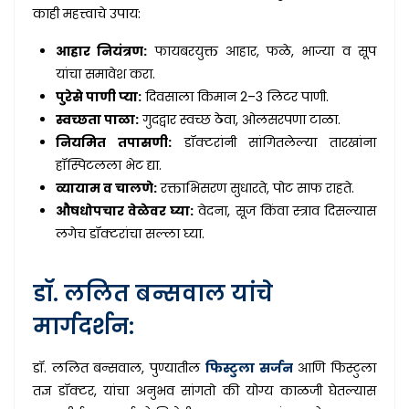
काही महत्त्वाचे उपाय:
आहार नियंत्रण:
फायबरयुक्त आहार, फळे, भाज्या व सूप
यांचा समावेश करा.
पुरेसे पाणी प्या:
दिवसाला किमान 2–3 लिटर पाणी.
स्वच्छता पाळा:
गुदद्वार स्वच्छ ठेवा, ओलसरपणा टाळा.
नियमित तपासणी:
डॉक्टरांनी सांगितलेल्या तारखांना
हॉस्पिटलला भेट द्या.
व्यायाम व चालणे:
रक्ताभिसरण सुधारते, पोट साफ राहते.
औषधोपचार वेळेवर घ्या:
वेदना, सूज किंवा स्त्राव दिसल्यास
लगेच डॉक्टरांचा सल्ला घ्या.
डॉ. ललित बन्सवाल यांचे
मार्गदर्शन:
डॉ. ललित बन्सवाल, पुण्यातील
फिस्टुला सर्जन
आणि फिस्टुला
तज्ञ डॉक्टर, यांचा अनुभव सांगतो की योग्य काळजी घेतल्यास