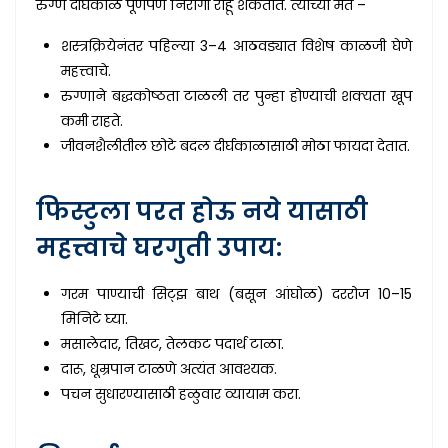
रुग्ण दीर्घकाळ पूर्णपणे निरोगी राहू शकतात. त्यांच्या मते –
शस्त्रक्रियेनंतर पहिल्या 3–4 आठवड्यात विशेष काळजी घेणे
महत्त्वाचे.
रुग्णाने बद्धकोष्ठता टाळली तर पुन्हा होण्याची शक्यता खूप
कमी राहते.
जीवनशैलीतील छोटे बदल दीर्घकाळासाठी मोठा फायदा देतात.
फिस्टुला परत होऊ नये यासाठी
महत्त्वाचे घरगुती उपाय:
गरम पाण्याची सिट्झ बाथ (बसून आंघोळ) दररोज 10–15
मिनिटे घ्या.
मसालेदार, तिखट, तेलकट पदार्थ टाळा.
दारू, धूम्रपान टाळणे अत्यंत आवश्यक.
पचन सुधारण्यासाठी हळुवार व्यायाम करा.